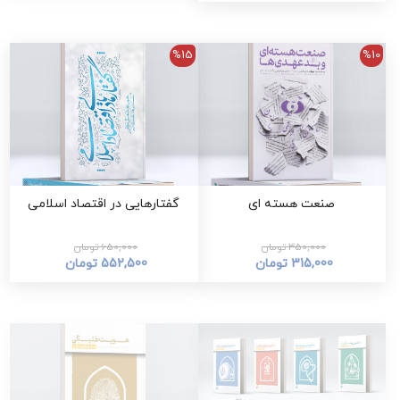
%15
%10
صنعت هسته ای
گفتارهایی در اقتصاد اسلامی
350,000 تومان
650,000 تومان
315,000 تومان
552,500 تومان