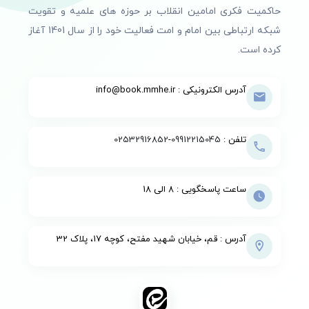
حاکمیت فکری امامین انقلاب بر حوزه های علمیه و تقویت
شبکه ارتباطی بین امام و امت فعالیت خود را از سال 1401 آغاز
کرده است.
آدرس الکترونیکی : info@book.mmhe.ir
تلفن :
09912215045
-
02532916852
ساعت پاسخگویی : 8 الی 18
آدرس : قم، خیابان شهید مفتح، کوچه 17، پلاک 32