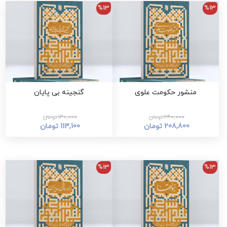
%13
%13
منشور حکومت علوی
گنجینه بی پایان
240,000 تومان
130,000 تومان
208,800 تومان
113,100 تومان
%13
%13