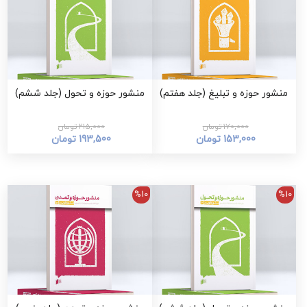
منشور حوزه و تبلیغ (جلد هفتم)
منشور حوزه و تحول (جلد ششم)
170,000 تومان
215,000 تومان
153,000 تومان
193,500 تومان
%10
%10