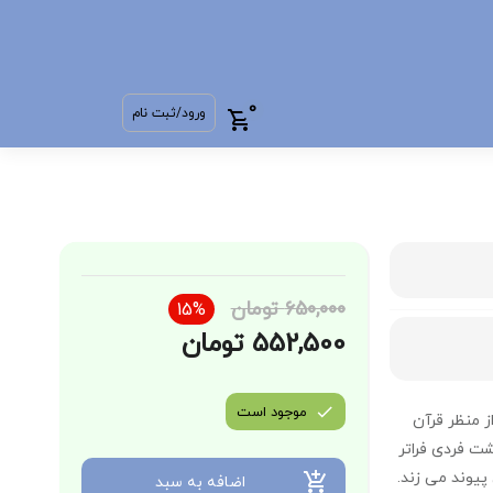
0
ورود/ثبت نام
650,000 تومان
15%
552,500 تومان
موجود است
ز منظر قرآن
شت فردی فراتر
پیوند می زند.
اضافه به سبد