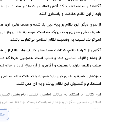
آگاهانه و مجاهدانه بود که آتش انقلاب را شعله‌ور ساخت و زمین
باید از این نظام حفاظت و پاسداری کنند.
از سوی دیگر، این نظام بر پایه دین بنا شده و هدف غایی آن، ه
علمیه نقشی محوری و تعیین‌کننده است. مردم به علما رجوع می‌کن
نمی‌توانند نسبت به وضعیت نظام اسلامی بی‌تفاوت باشند.
آگاهی از شرایط نظام، شناخت ضعف‌ها و کاستی‌ها، اطلاع از پیشر
از جمله وظایف اساسی علما و طلاب است. همچنین هرجا که دشمن 
طلاب وظیفه دارند با بصیرت و آگاهی، از آن دفاع کرده و اجازه ند
حوزه‌های علمیه و علمای دین باید همواره با تحولات نظام اسلام
استحکام و گسترش این نظام بیابند و به آن عمل کنند.
این کتاب، با استناد به بیانات امامین انقلاب، به‌روشنی تبی
اسلامی، نسبتی سکولار و جدا از سیاست نیست. جامعه اسلامی به عال
حفظ هویت علمی و دینی خود، در مسیر تقویت و صیانت از نظام ا
مشا
مطالعه این کتاب به طلاب کمک می‌کند تا آنها وظیفه‌ی خود، در 
جایگاه و مسئولیتی که بر عهده دارند، آگاهانه و فعالانه ایفا کنند.