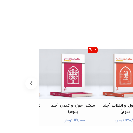
10 %
زه و انقلاب (جلد
منشور حوزه و تمدن (جلد
انقلابی بمانید (جلد اول)
سوم)
پنجم)
300,000 تومان
13 تومان
117,000 تومان