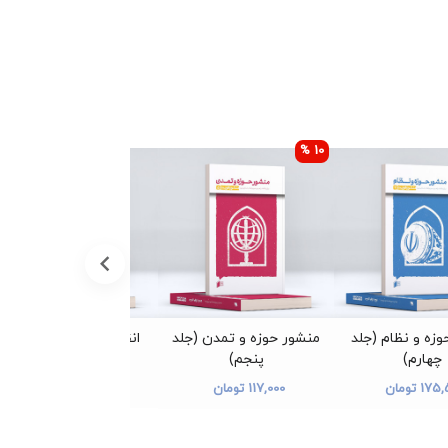
10 %
زه و نظام (جلد
منشور حوزه و تمدن (جلد
انقلابی بمانید (جلد اول)
چهارم)
پنجم)
300,000 تومان
17 تومان
117,000 تومان