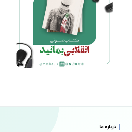
این آیات نشان می‌دهد که در این موارد بایستی از
رسول اطاعت بشود؛در مسئله دفاع از کشور،در مسئله
اجرای حدود،در مسئله معاملات و قراردادهای اجتماعی،
در مسئله قرارداد با کشورهای دیگر، در مسئله اقامه
قسط و اقامه عدل، ایجاد عدل در جامعه؛در این‌ها باید
از پیغمبر اطاعت بشود؛ این یعنی حکومت؛ معنای
حکومت غیر از این نیست،.
حاکمیت اسلام با این وضوح در قرآن منعکس و
روشن است. و البته در سنت و حدیث و کلمات
پیغمبر و کلمات معصومین هم که الی ماشاالله
هست.
کتاب انقلابی بمانید جلد ۱ صفحه ۷۲
درباره ما
برای خرید کتاب به فروشگاه مجازی انتشارات مرجعه