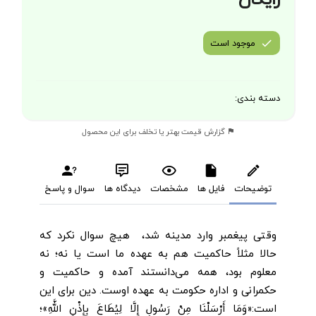
رایگان
موجود است
دسته بندی:
گزارش قیمت بهتر یا تخلف برای این محصول
توضیحات
فایل ها
مشخصات
دیدگاه ها
سوال و پاسخ
وقتی پیغمبر وارد مدینه شد، هیچ سوال نکرد که
حالا مثلاً حاکمیت هم به عهده ما است یا نه؛ نه
معلوم بود، همه می‌دانستند آمده و حاکمیت و
حکمرانی و اداره حکومت به عهده اوست. دین برای این
است:«وَمَا أَرْسَلْنَا مِنْ رَسُولٍ إِلَّا لِيُطَاعَ بِإِذْنِ اللَّهِ»؛