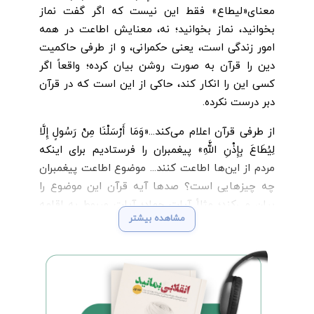
معنای«لیطاع» فقط این نیست که اگر گفت نماز
بخوانید، نماز بخوانید؛ نه، معنایش اطاعت در همه
امور زندگی است، یعنی حکمرانی، و از طرفی حاکمیت
دین را قرآن به صورت روشن بیان کرده؛ واقعاً اگر
کسی این را انکار کند، حاکی از این است که در قرآن
دبر درست نکرده.
از طرفی قرآن اعلام می‌کند...«وَمَا أَرْسَلْنَا مِنْ رَسُولٍ إِلَّا
لِيُطَاعَ بِإِذْنِ اللَّهِ» پیغمبران را فرستادیم برای اینکه
مردم از این‌ها اطاعت کنند... موضوع اطاعت پیغمبران
چه چیزهایی است؟ صدها آیه قرآن این موضوع را
بیان می‌کند‌؛ مثلاً آیات جهاد؛ آیات مربوط به اقامه
مشاهده بیشتر
قسط، آیات مربوط به حدود و مجازات‌ها ‌، آیات
مربوط به معاملات و قراردادها، آیات مربوط به
قراردادهای بین المللی «وَإِن نَكَثوا أَيمانَهُم مِن بَعدِ
عَهدِهِم وَطَعَنوا في دينِكُم فَقاتِلوا أَئِمَّةَ الكُفرِ ۙ إِنَّهُم لا
أَيمانَ لَهُم لَعَلَّهُم يَنتَهونَ» اینها یعنی حکومت.