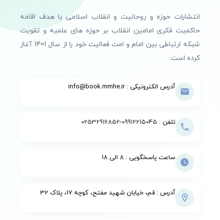
بفرمایید.
انتشارات حوزه و روحانیت و انقلاب اسلامی با هدف اقامه
حاکمیت فکری امامین انقلاب بر حوزه های علمیه و تقویت
شبکه ارتباطی بین امام و امت فعالیت خود را از سال 1401 آغاز
کرده است.
آدرس الکترونیکی : info@book.mmhe.ir
تلفن :
09912215045
-
02532916852
ساعت پاسخگویی : 8 الی 18
آدرس : قم، خیابان شهید مفتح، کوچه 17، پلاک 32