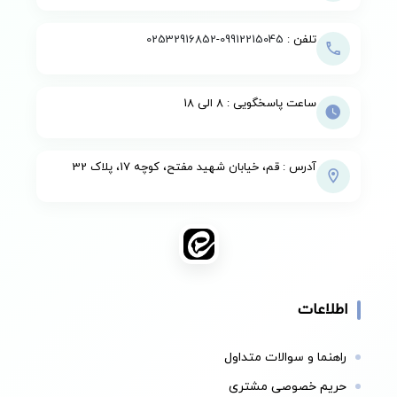
تلفن :
09912215045
-
02532916852
ساعت پاسخگویی : 8 الی 18
آدرس : قم، خیابان شهید مفتح، کوچه 17، پلاک 32
اطلاعات
راهنما و سوالات متداول
حریم خصوصی مشتری