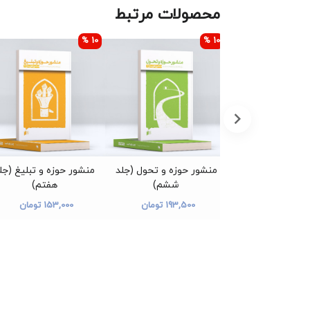
محصولات مرتبط
10 %
10 %
ی بمانید(جلددوم)
منشور حوزه و تحول (جلد
منشور حوزه و تبلیغ (جل
ششم)
هفتم)
350 تومان
193,500 تومان
153,000 تومان