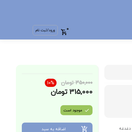
0
ورود/ثبت نام
350,000 تومان
10%
315,000 تومان
موجود است
 دغدغه
اضافه به سبد