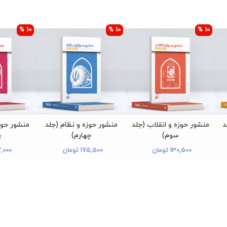
10 %
10 %
10 %
د
منشور حوزه و انقلاب (جلد
منشور حوزه و نظام (جلد
منشور حوز
سوم)
چهارم)
پ
130,500 تومان
175,500 تومان
117,000 ت