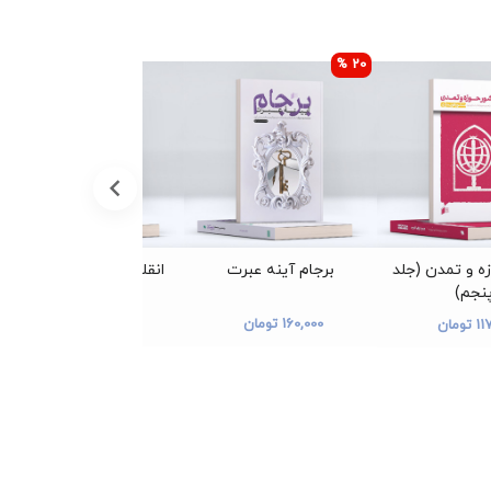
20 %
ه و تمدن (جلد
برجام آینه عبرت
انقلابی بمانید (جلد اول)
نجم)
160,000 تومان
300,000 تومان
ومان