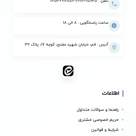
تلفن :
09912215045
-
02532916852
ساعت پاسخگویی : 8 الی 18
آدرس : قم، خیابان شهید مفتح، کوچه 17، پلاک 32
اطلاعات
راهنما و سوالات متداول
حریم خصوصی مشتری
شرایط و قوانین