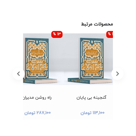
محصولات مرتبط
13 %
13 %
13 %
گنجینه بی پایان
راه روشن مدیران
م
113,100 تومان
287,100 تومان