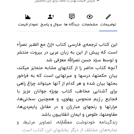
گزارش قیمت بهتر یا تخلف برای این محصول
توضیحات
مشخصات
دیدگاه ها
سوال و پاسخ
نمودار قیمت
این کتاب ترجمه‌ی فارسی کتاب «إنّ مع الصّبر نصراً»
است که پیش از این به زبان عربی در بیروت منتشر
و توسط سیّد حسن نصرالله معرّفی شد.‌
آنچه کتاب حاضر را از کتابهای مشابه متمایز میکند،
بیان حکمتها، درسها و عبرتهایی است که به فراخور
بحثها بیان شده و هر کدام از آنها میتواند چراغ راهی
برای آشنایی مخاطب کتاب بویژه جوانان عزیز با
فجایع رژیم منحوس پهلوی، و همچنین سختی‌ها،
مرارتها و رنجهای مبارزان و در مقابل پایمردی‌ها،
مقاومتها، خلوص و ایمان انقلابیون باشد.
زندگینامه خودنوشتِ معظّمٌ‌له، تصاویر مرتبط، و
نمایه‌های مختلف از دیگر بخشهای این کتاب است.