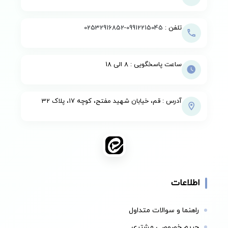
تلفن :
09912215045
-
02532916852
ساعت پاسخگویی : 8 الی 18
آدرس : قم، خیابان شهید مفتح، کوچه 17، پلاک 32
اطلاعات
راهنما و سوالات متداول
حریم خصوصی مشتری