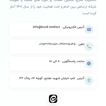
حاکمیت فکری امامین انقلاب بر حوزه های علمیه و تقویت
شبکه ارتباطی بین امام و امت فعالیت خود را از سال 1401 آغاز
کرده است.
آدرس الکترونیکی : info@book.mmhe.ir
تلفن :
09912215045
-
02532916852
ساعت پاسخگویی : 8 الی 18
آدرس : قم، خیابان شهید مفتح، کوچه 17، پلاک 32