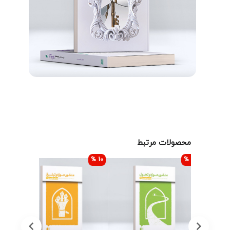
مذاکره‌کننده را برمی‌شمارد؛ کاستی‌هایی که سهم اصلی را در
شکل‌گیری چنین توافق ناکارآمدی داشته است.
در بخش پایانی، تخلفات گسترده‌ی طرف غربی و دلایل واقعی
خروج آمریکا از برجام تبیین می‌شود؛ دلایلی که نشان می‌دهد
غرب نه شریک مذاکره، بلکه بازیگری بوده که با فشار، تهدید و
تحمیل خواسته‌ها، مسیر توافق را مدیریت می‌کرد.
کتاب برجام آیینه عبرت، در نهایت بر یک نکته‌ی اساسی تأکید
دارد :
برجام یک درس تاریخی است. درسی که اگر درست فهمیده
شود، ملت ایران را از تکرار خطاهای مشابه بازمی‌دارد و نشان
محصولات مرتبط
می‌دهد که مذاکره با طرفی که منطقش «اجبار» است، نه
10 %
10 %
10 %
«گفت‌وگو»، نتیجه‌ای جز خسارت نخواهد داشت.