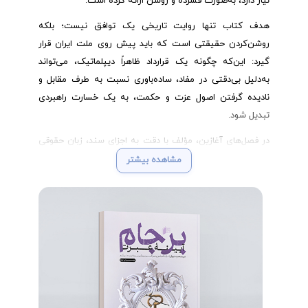
نیاز دارد، به‌صورت فشرده و روشن ارائه کرده است.
هدف کتاب تنها روایت تاریخی یک توافق نیست؛ بلکه
روشن‌کردن حقیقتی است که باید پیش روی ملت ایران قرار
گیرد: این‌که چگونه یک قرارداد ظاهراً دیپلماتیک، می‌تواند
به‌دلیل بی‌دقتی در مفاد، ساده‌باوری نسبت به طرف مقابل و
نادیده گرفتن اصول عزت و حکمت، به یک خسارت راهبردی
تبدیل شود.
در فصل‌های آغازین، مؤلف با دقت به اجزای سند، زبان حقوقی
به‌کاررفته در توافق، و تعهدات طرف ایرانی و غربی می‌پردازد. در
مشاهده بیشتر
ادامه، ساختار کلی توافق و سازوکار رفع تحریم‌ها بررسی
می‌شود؛ بخشی که نشان می‌دهد چگونه سازوکارهای وعده‌
داده‌ شده عملاً قابلیت اجرا نداشت و دست ایران را از مزایای
واقعی تهی می‌کرد.
از مهم‌ترین بخش‌های کتاب، فصل مربوط به ضعف‌های تیم
مذاکره‌کننده‌ی ایرانی است. این قسمت با بیانی دقیق و مبتنی
بر شواهد، کاستی‌های فکری، راهبردی و حتی فنی هیئت