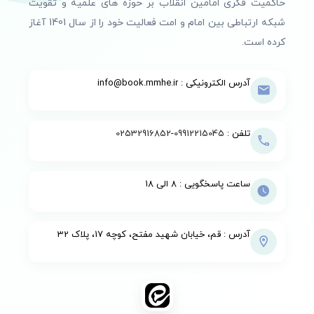
حاکمیت فکری امامین انقلاب بر حوزه های علمیه و تقویت
شبکه ارتباطی بین امام و امت فعالیت خود را از سال 1401 آغاز
کرده است.
آدرس الکترونیکی : info@book.mmhe.ir
تلفن :
09912215045
-
02532916852
ساعت پاسخگویی : 8 الی 18
آدرس : قم، خیابان شهید مفتح، کوچه 17، پلاک 32