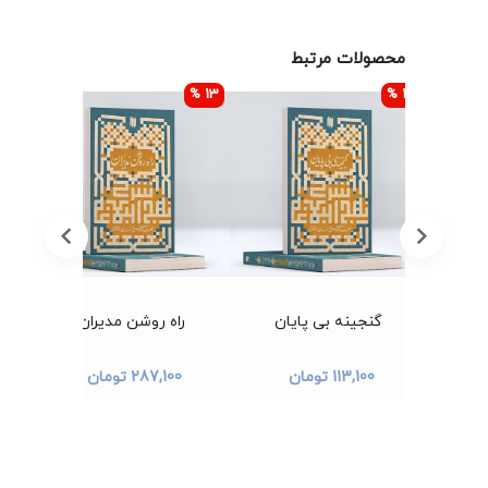
محصولات مرتبط
13 %
13 %
13 %
گنجینه بی پایان
راه روشن مدیران
م
113,100 تومان
287,100 تومان