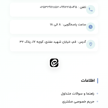
تلفن :
09912215045
-
02532916852
ساعت پاسخگویی : 8 الی 18
آدرس : قم، خیابان شهید مفتح، کوچه 17، پلاک 32
اطلاعات
راهنما و سوالات متداول
حریم خصوصی مشتری