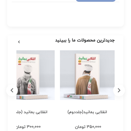
جدیدترین محصولات ما را ببینید
مانید
انقلابی بمانید(جلددوم)
انقلابی بمانید (جلد اول)
350,000 تومان
300,000 تومان