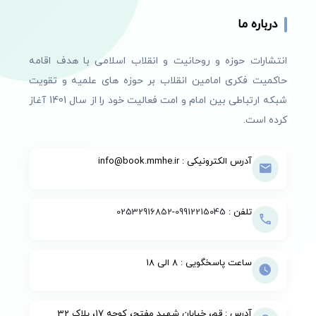
درباره ما
انتشارات حوزه و روحانیت و انقلاب اسلامی با هدف اقامه
حاکمیت فکری امامین انقلاب بر حوزه های علمیه و تقویت
شبکه ارتباطی بین امام و امت فعالیت خود را از سال 1401 آغاز
کرده است.
آدرس الکترونیکی : info@book.mmhe.ir
تلفن :
09912215045
-
02532916852
ساعت پاسخگویی : 8 الی 18
آدرس : قم، خیابان شهید مفتح، کوچه 17، پلاک 32