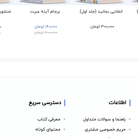
انقلابی بمانید (جلد اول)
برجام آینه عبرت
منشور 
300,000 تومان
160,000 تومان
00
200,000 تومان
0
اطلاعات
دسترسی سریع
راهنما و سوالات متداول
معرفی کتاب
حریم خصوصی مشتری
محتوای کوتاه