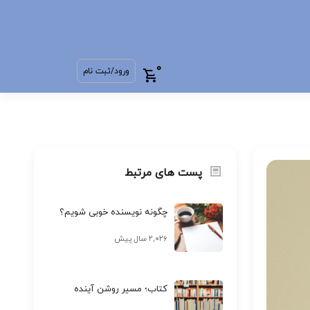
0
ورود/ثبت نام
پست های مرتبط
چگونه نویسنده خوبی شویم؟
۲,۰۲۶ سال پیش
کتاب؛ مسیر روشن آینده