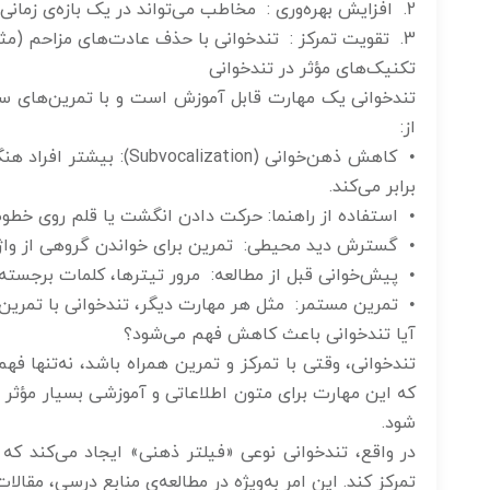
2. افزایش بهره‌وری : مخاطب می‌تواند در یک بازه‌ی زمانی مشخص، منابع بیشتری را مرور کند.
3. تقویت تمرکز : تندخوانی با حذف عادت‌های مزاحم (مثل ذهن‌خوانی) باعث افزایش تمرکز و حضور ذهن می‌شود.
تکنیک‌های مؤثر در تندخوانی
تندخوانی یک مهارت قابل آموزش است و با تمرین‌های ساده 
از:
• کاهش ذهن‌خوانی (tion
برابر می‌کند.
• استفاده از راهنما: حرکت دادن انگشت یا قلم روی خطوط،
• گسترش دید محیطی: تمرین برای خواندن گروهی از واژه‌
• پیش‌خوانی قبل از مطالعه: مرور تیترها، کلمات برجست
• تمرین مستمر: مثل هر مهارت دیگر، تندخوانی با تمرین 
آیا تندخوانی باعث کاهش فهم می‌شود؟
تندخوانی، وقتی با تمرکز و تمرین همراه باشد، نه‌تنها ف
که این مهارت برای متون اطلاعاتی و آموزشی بسیار مؤثر ا
شود.
در واقع، تندخوانی نوعی «فیلتر ذهنی» ایجاد می‌کند ک
تمرکز کند. این امر به‌ویژه در مطالعه‌ی منابع درسی، مقا