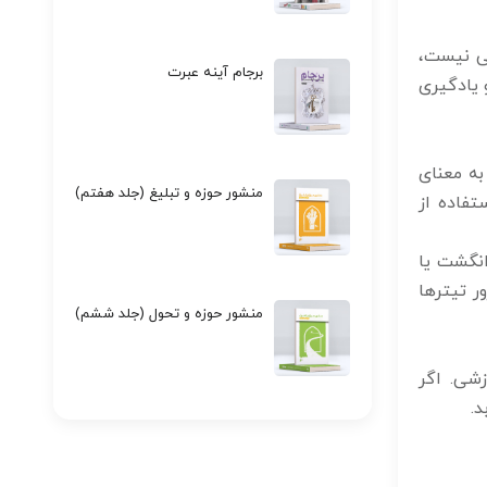
بی نیست،
برجام آینه عبرت
 یادگیری
به معنای
منشور حوزه و تبلیغ (جلد هفتم)
تفاده از
انگشت یا
ر تیترها
منشور حوزه و تحول (جلد ششم)
شی. اگر
د.