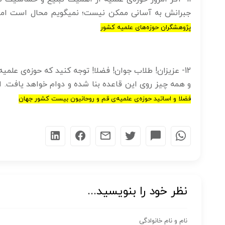
جبرانش به آسانی ممکن نیست؛ نمیگویم محال است ام
پژوهشگران حوزه‌های علمیه کشور
12- عزيزان! طلاب جوان! فضلا! توجه كنيد كه حوزه‌ى علم
و همه چيز روى اين قاعده بنا شده و دوام خواهد يافت. 
فضلا و اساتيد حوزه‌ى علميه‌ى قم و روحانيون بيست كشور جهان
نظر خود را بنویسید...
نام و نام خانوادگی