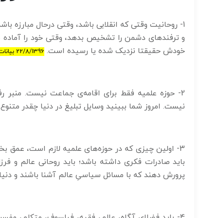
1- روحانیت وقتی که انقلابی باشد، وقتی درحال مبارزه ب
و ترفند‌های دشمن را تشخیص بدهد، وقتی خود را آماده‌ بر
خودش حقیقتا نزدیک شده یا رسیده است.
22/8/1396 بیانات در دیدار دستن اندرکاران کنگره شهدا و ایثارگران روحانی استان قم
2- حوزه علمیه فقط برای اقامه‌ی جماعت نیست. منبر 
نیست. امروز شما ببینید وسایل تبلیغ در دنیا چقدر متنو
3- اولین چیزی که در حوزه‌های علمیه لازم است، عمق ب
باید صادرات فکری داشته باشد؛ باید روحانی عالم و فرزان
پرورش دهند که با مسائل سیاسیِ عالم آشنا باشند و دنیا 
4- باید فضلای آگاه، عالم، فقیه، فیلسوف، متکلم، مفس