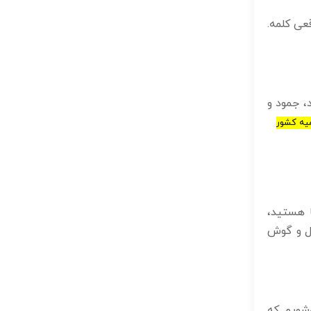
عی کلمه.
، جمود و
ا هستید،
دل و گوش
‌شویم که