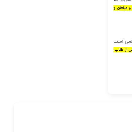
ا و مبلغان و
لامى است
ن تن از طلاب،