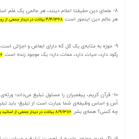
8- علمای دین حقیقتا اعلام دینند، هر عالمی یک عَلَم
هر عالِم دین اینجور است.
4/4/1368 بیانات در دیدار جمعی از روحانیون سراسر کشور
9- حوزه به مثابه‌ی یک کل که دارای ابعاض و اجزائی است
رکود دارد، حیات دارد، ممات دارد؛ یک موجود زنده است.
8/9/1386 بیانات
10- قرآن کریم، پیغمبران را مسئول تبلیغ می‌داند؛ ورثه‌
اُس و اساس وظیفه‌ی شما عبارت است از تبلیغ؛ باید تبلیغ 
چه کسی؟ همه‌ی بشر.
8/9/1386 بیانات در دیدار جمعی از اساتید و فضلا و مبلغان و پژوهشگران حوزه‌های علمیه کشور
11- اگر امروز حوزه‌ی علمیه از اهمیت تبلیغ و حساسیت 