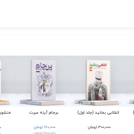
انقلابی بمانید (جلد اول)
برجام آینه عبرت
منشور 
300,000 تومان
160,000 تومان
00
200,000 تومان
0