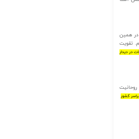
 در همین
م. تقویت
11 بیانات در دیدار
ام معنوی روحانیت