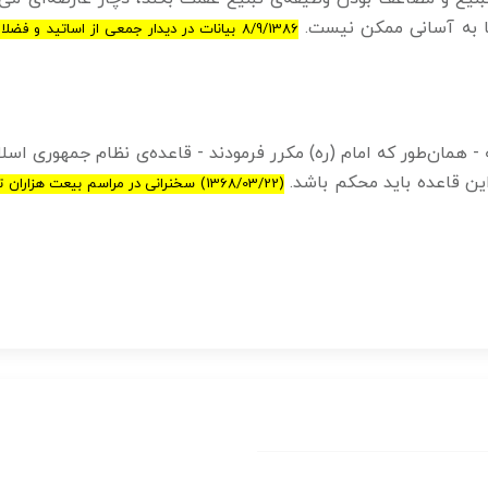
ا به آسانی ممکن نیست.
8/9/1386 بیانات در دیدار جمعی از اساتید و فضل
يه - همان‌طور كه امام (ره) مكرر فرمودند - قاعده‌ى نظام جمهورى اس
اين قاعده بايد محكم باشد.
(1368/03/22) سخنرانى در مراسم بيعت هزارا