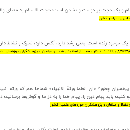
 اسلام و یک حجت بر دوست و دشمن است؛ حجت الاسلام به معنای واق
، یک موجود زنده است. یعنی رشد دارد، نُکس دارد، تحرک و نشاط دارد
 در دیدار جمعی از اساتید و فضلا و مبلغان و پژوهشگران حوزه‌های علمیه کشور
ی پیغمبران چطور؟ «ان العلما ورثة الانبیاء» شماها هم که ورثه انبی
کنید؛ باید پیام دین را، پیام خدا را به دل‌ها و گوش‌ها برسانید؛ 
تبلیغ و مضاعف بودن وظیفه‌ی تبلیغ غفلت بکند، دچار عارضه‌ای می